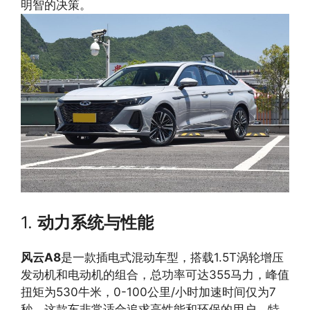
明智的决策。
1.
动力系统与性能
风云A8
是一款插电式混动车型，搭载1.5T涡轮增压
发动机和电动机的组合，总功率可达355马力，峰值
扭矩为530牛米，0-100公里/小时加速时间仅为7
秒。这款车非常适合追求高性能和环保的用户，特