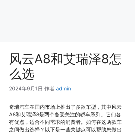
风云A8和艾瑞泽8怎
么选
2024年9月1日
作者
admin
奇瑞汽车在国内市场上推出了多款车型，其中风云
A8和艾瑞泽8是两个备受关注的轿车系列。它们各
有优点，适合不同需求的消费者。如何在这两款车
之间做出选择？以下是一些关键点可以帮助您做出