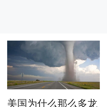
美国为什么那么多龙