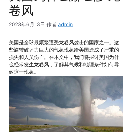
卷风
2023年6月13日
作者
admin
美国是全球最频繁遭受龙卷风袭击的国家之一。这
些旋转破坏力巨大的气象现象给美国造成了严重的
损失和人员伤亡。在本文中，我们将探讨美国为什
么经常发生龙卷风，了解其气候和地理条件如何导
致这一现象。