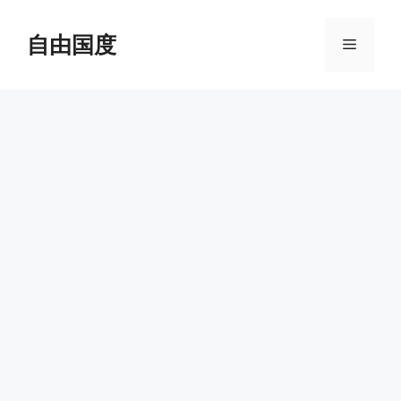
跳
至
自由国度
菜
内
容
单