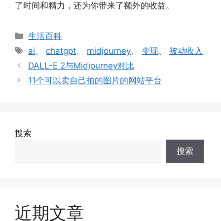
了时间和精力，还为你带来了额外的收益。
分
生活百科
类
标
ai
、
chatgpt
、
midjourney
、
变现
、
被动收入
签
DALL-E 2与Midjourney对比
11个可以卖自己拍的图片的网站平台
搜索
搜索
近期文章