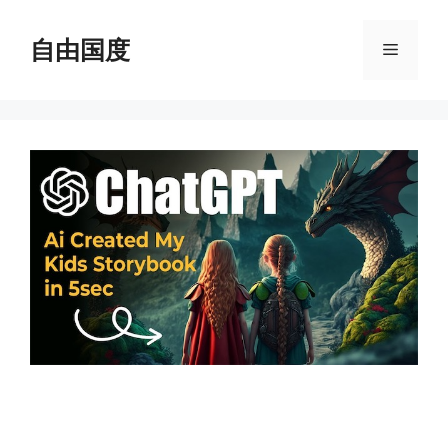
跳
至
自由国度
菜
内
容
单