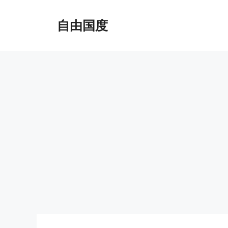
跳
至
自由国度
内
容