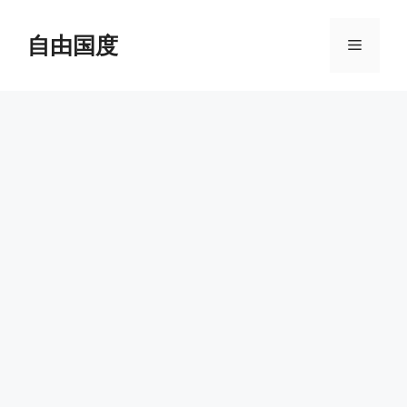
跳
至
自由国度
菜
内
容
单