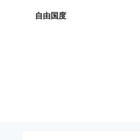
跳
至
自由国度
内
容