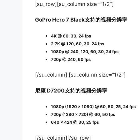
[su_row][su_column size=”1/2″]
GoPro Hero 7 Black支持的视频分辨率
4K @ 60, 30, 24 fps
2.7K @ 120, 60, 30, 24 fps
1080p @ 240, 120, 60, 30, 24 fps
720p @ 240, 60 fps
[/su_column] [su_column size=”1/2″]
尼康 D7200支持的视频分辨率
1080p (1920 x 1080) @ 60, 50, 25, 24 fps
720p (1280 x 720) @ 60, 50 fps
640 x 424 @ 30, 25 fps
[/su_column][/su_row]