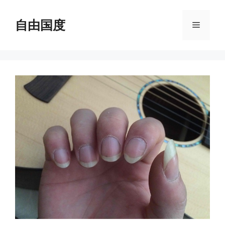
跳
至
自由国度
菜
内
容
单