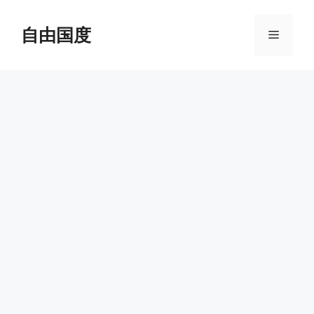
跳
至
自由国度
菜
内
容
单