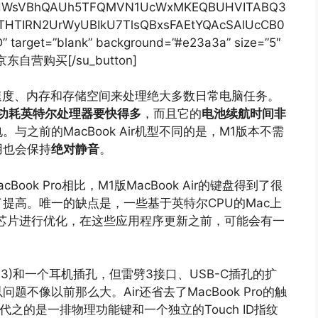
HWsVBhQAUh5TFQMVN1UcWxMKEQBUHVITABQ3
HTIRN2UrWyUBIkU7TlsQBxsFAEtYQAcSAlUcCB0
arget=”blank” background=”#e23a3a” size=”5″
w”]京东自营购买[/su_button]
够的速度、内存和存储空间来处理绝大多数日常电脑任务。
r的低功耗英特尔处理器要快得多
，而且它的
电池续航时间非
之前的MacBook Air机型不同的是，M1版本不需
用也会保持
绝对静音
。
acBook Pro相比，M1版MacBook Air的键盘得到了很
提高。唯一的缺点是，一些基于英特尔CPU的Mac上
芯片进行优化，在这些应用程序更新之前，可能会有一
持雷劈 3)和一个耳机插孔，但雷劈3接口、USB-C插孔的扩
不像以前那么大。Air还省去了MacBook Pro的触
之的是一排物理功能键和一个独立的Touch ID指纹