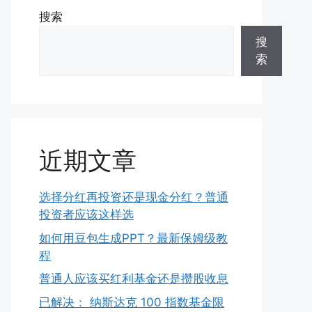
搜索
搜
索
近期文章
选择分红再投资还是现金分红？普通
投资者应该这样选
如何用豆包生成PPT？最新保姆级教
程
普通人应该买红利基金还是攒股收息
已解决： 纳斯达克 100 指数基金限