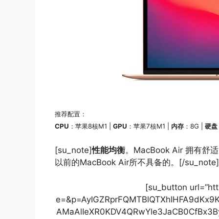
推荐配置：
CPU
：苹果8核M1 |
GPU
：苹果7核M1 |
内存
：8G |
硬盘
[su_note]
性能均衡
。MacBook Air 
以前的MacBook Air所不具备的。[/su_note]
[su_button url=”htt
e=&p=AyIGZRprFQMTBlQTXhIHFA9dKx
AMaAlIeXR0KDV4QRwYle3JaCB0CfBx3