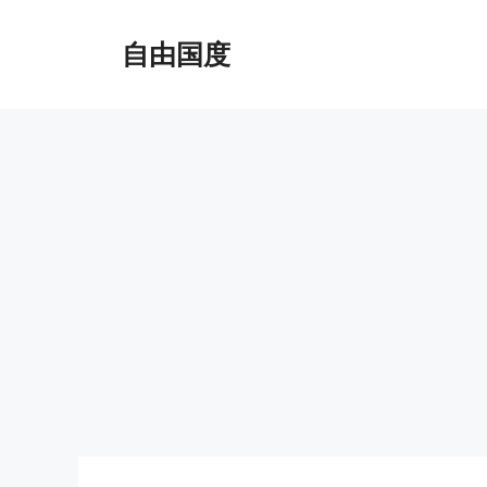
跳
至
自由国度
内
容