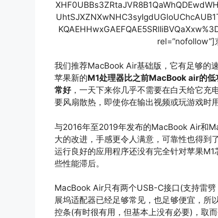
XHF0UBBs3ZRtaJVR8B1QaWhQDEwdW
UhtSJXZNXwNHC3syIgdUGloUChcAUB1T
KQAEHHwxGAEFQAE5SRlIiBVQaXxw%3D” t
rel=”nofollo
我们推荐MacBook Air基础版，它有足
苹果新的
M1处理器比之前MacBook ai
常好
，一天下来你几乎不需要在白天给它充电。与
要风扇散热，即使你在输出视频或玩游戏时
与2016年至2019年发布的MacBook Air和M
大的改进，手感更令人满意，可靠性也得到了
运行良好的应用程序还没有完全针对苹果M1
些性能滞后。
MacBook Air只有两个USB-C接口(支
展坞适配器已经足够常见，也足够便宜，所以问题
控条(有时很有用，但基本上没有必要)，取而代