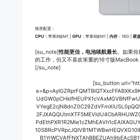
推荐配置：
CPU：
苹果8核M1 |
GPU
：苹果8核M1 |
内存
：16G |
硬
[su_note]
性能更佳，电池续航最长
。如果你
的工作，但又不喜欢笨重的16寸版MacBook P
[/su_note]
[su_button url=”htt
e=&p=AyIGZRprFQMTBlQTXxcFFABXKx
UdGW0pCHklfHEUPX1cVAxMGVBNfFwU
VYegE2cjN8dnZ0C29ZdVFmXiUSL0pQQ
2FJXAQQUtmXTF5MEVldU4CbARHUWZ
PdEthPXR1R2Mie1cZMhEAVh1cEAIXAG
10SBRcPVRpcJQIVB1MTWBwHEQVXG10lB
B1YrWCVAfFNXTAhBBEZUAh9bEAcSB1w