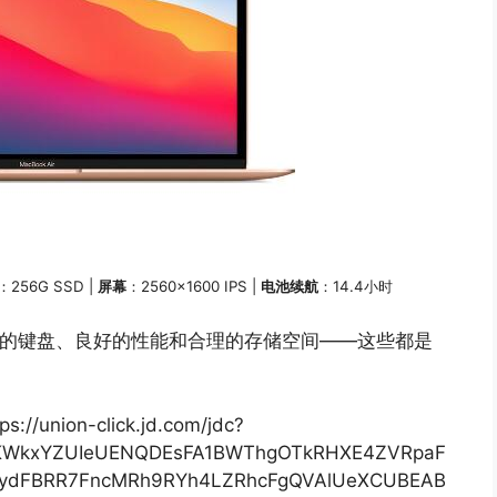
：256G SSD |
屏幕
：2560×1600 IPS |
电池续航
：14.4小时
拥有舒适的键盘、良好的性能和合理的存储空间——这些都是
ps://union-click.jd.com/jdc?
9KWkxYZUIeUENQDEsFA1BWThgOTkRHXE4ZVRpaF
BydFBRR7FncMRh9RYh4LZRhcFgQVAlUeXCUBEAB