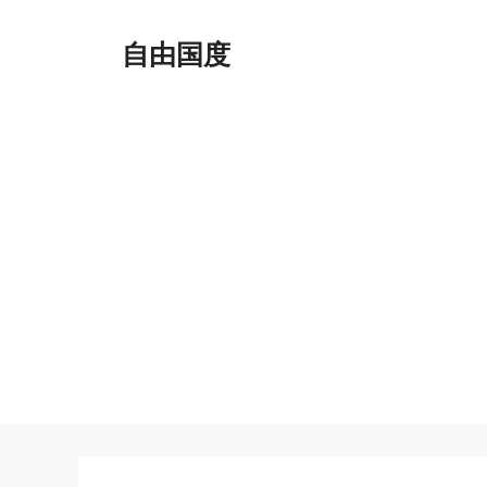
跳
至
自由国度
内
容