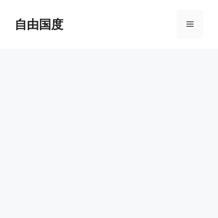
跳
至
自由国度
菜
内
容
单