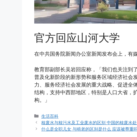
官方回应山河大学
在中共国务院新闻办公室新闻发布会上，有媒
教育部副部长吴岩回应称，「我们也关注到
普及化新阶段的新形势和服务区域经济社会
力、服务经济社会发展的重大战略、促进全
结构，支持中西部地区，特别是人口大省，
构。」
分
生活百科
类
核废水与核污水及工业废水的区别 中国的核废水
什么是全职儿女 与啃老的区别是什么 应该被尊重