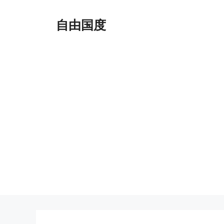
跳
至
自由国度
内
容