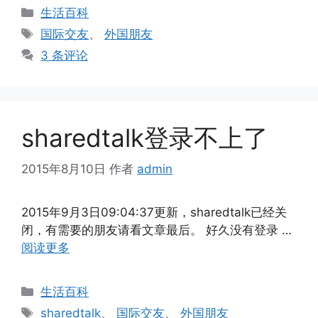
分
生活百科
类
标
国际交友
、
外国朋友
签
3 条评论
sharedtalk登录不上了
2015年8月10日
作者
admin
2015年9月3日09:04:37更新，sharedtalk已经关
闭，有需要的朋友请看文章最后。 好久没有登录 …
阅读更多
分
生活百科
类
标
sharedtalk
、
国际交友
、
外国朋友