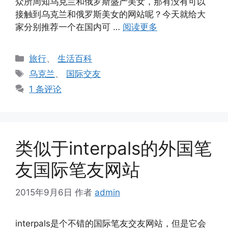
众所周知乌克兰和俄罗斯盛产美女，那有没有可以
接触到乌克兰和俄罗斯美女的网站呢？今天就给大
家分别推荐一个在国内可 …
阅读更多
分
旅行
、
生活百科
类
标
乌克兰
、
国际交友
签
1 条评论
类似于interpals的外国笔
友国际笔友网站
2015年9月6日
作者
admin
interpals是个不错的国际笔友交友网站，但是它会