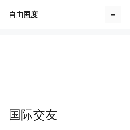
跳
至
自由国度
菜
内
容
单
国际交友