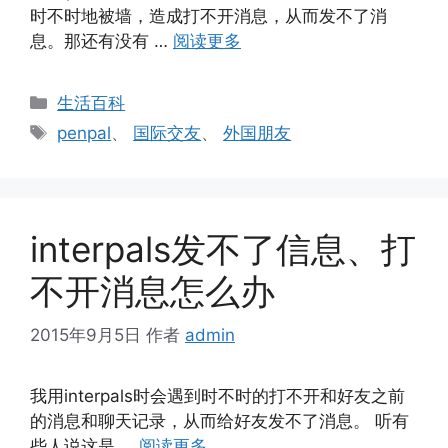
时不时地被墙，造成打不开消息，从而发不了消
息。那还有没有 …
阅读更多
分
生活百科
类
标
penpal
、
国际交友
、
外国朋友
签
interpals发不了信息、打
不开消息怎么办
2015年9月5日
作者
admin
我用interpals时会遇到时不时的打不开和好友之前
的消息和聊天记录，从而给好友发不了消息。 听有
些人说这是 …
阅读更多