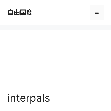
跳
至
自由国度
菜
内
容
单
interpals