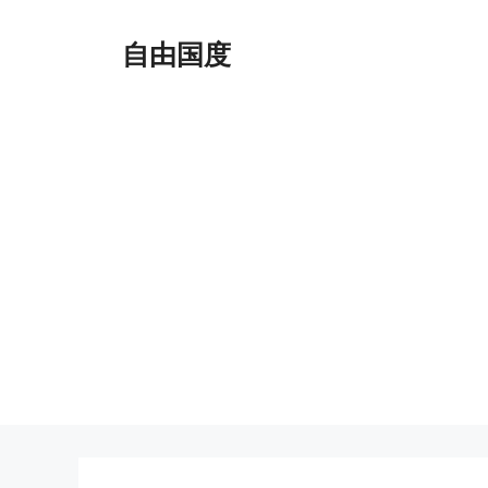
跳
至
自由国度
内
容