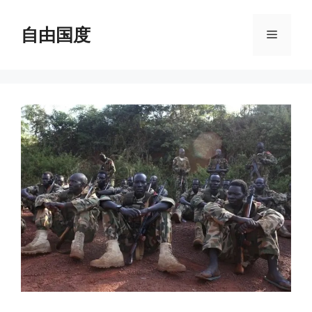
跳
至
自由国度
菜
内
容
单