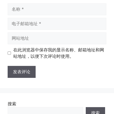
名
称
电
子
邮
网
箱
站
地
地
在此浏览器中保存我的显示名称、邮箱地址和网
址
址
站地址，以便下次评论时使用。
搜索
搜索