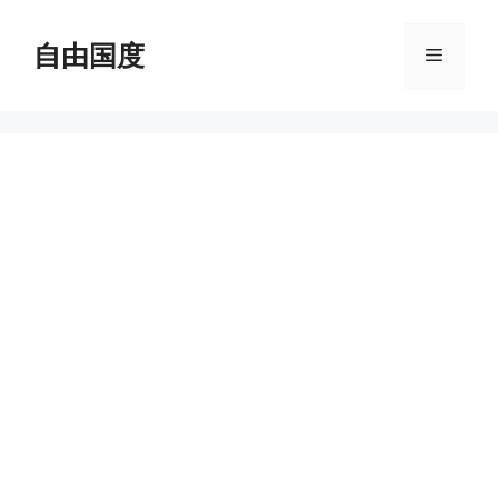
跳
至
自由国度
菜
内
容
单