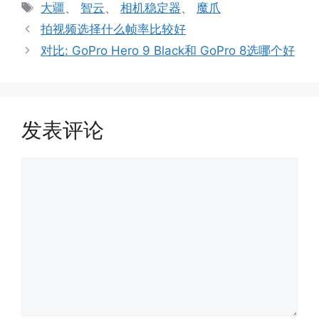
类
标
大疆
、
智云
、
相机稳定器
、
魔爪
签
拍视频选择什么帧率比较好
对比: GoPro Hero 9 Black和 GoPro 8选哪个好
发表评论
评
论