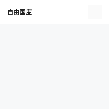
跳
至
自由国度
菜
内
容
单