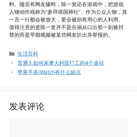
料。随后有网友爆料，陈一发还在游戏中，把游戏
人物动作戏称为“参拜靖国神社”。作为公众人物，其
一言一行都会被放大，更会被别有用心的人利用。
值得注意的是陈一发并不是在祸从口出那一刻被封
禁的而是早期视频被某些网友扒出并举报的。
分
生活百科
类
普通人如何来澳大利亚打工的4个途径
苹果手表iWatch有什么缺点
发表评论
评
论