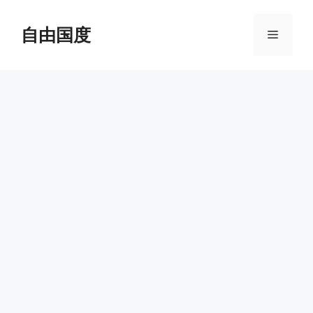
跳
至
自由国度
菜
内
容
单