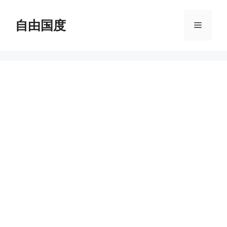
跳
至
自由国度
菜
内
容
单