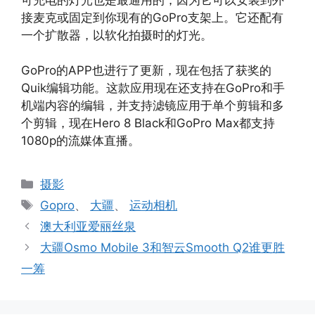
接麦克或固定到你现有的GoPro支架上。它还配有
一个扩散器，以软化拍摄时的灯光。
GoPro的APP也进行了更新，现在包括了获奖的
Quik编辑功能。这款应用现在还支持在GoPro和手
机端内容的编辑，并支持滤镜应用于单个剪辑和多
个剪辑，现在Hero 8 Black和GoPro Max都支持
1080p的流媒体直播。
分
摄影
类
标
Gopro
、
大疆
、
运动相机
签
澳大利亚爱丽丝泉
大疆Osmo Mobile 3和智云Smooth Q2谁更胜
一筹