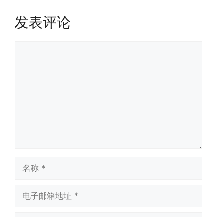
发表评论
评
论
名
称
电
子
邮