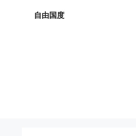
跳
至
自由国度
内
容