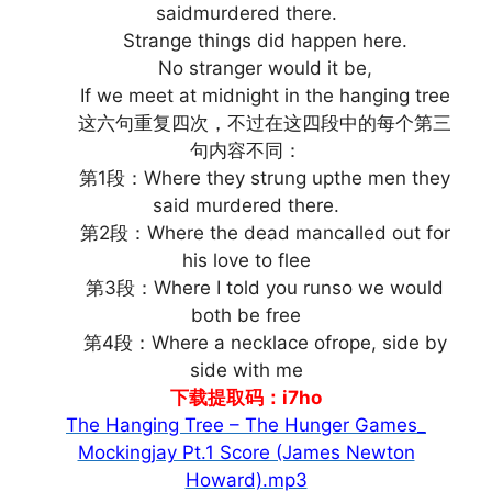
saidmurdered there.
Strange things did happen here.
No stranger would it be,
If we meet at midnight in the hanging tree
这六句重复四次，不过在这四段中的每个第三
句内容不同：
第1段：Where they strung upthe men they
said murdered there.
第2段：Where the dead mancalled out for
his love to flee
第3段：Where I told you runso we would
both be free
第4段：Where a necklace ofrope, side by
side with me
下载提取码：i7ho
The Hanging Tree – The Hunger Games_
Mockingjay Pt.1 Score (James Newton
Howard).mp3