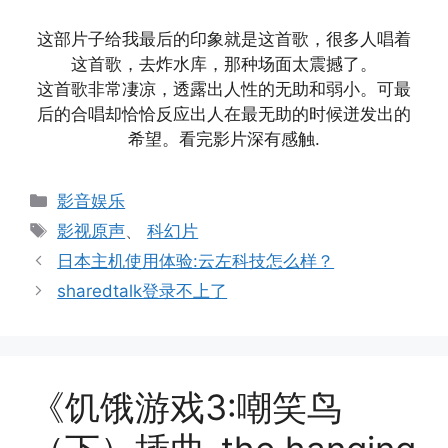
这部片子给我最后的印象就是这首歌，很多人唱着
这首歌，去炸水库，那种场面太震撼了。
这首歌非常凄凉，透露出人性的无助和弱小。可最
后的合唱却恰恰反应出人在最无助的时候迸发出的
希望。看完影片深有感触.
分
影音娱乐
类
标
影视原声
、
科幻片
签
日本主机使用体验:云左科技怎么样？
sharedtalk登录不上了
《饥饿游戏3:嘲笑鸟