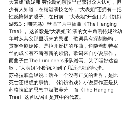
大表姐”詹妮弗·劳伦斯的演技早已获得众人认可，但
少有人知道，在精湛演技之外，“大表姐”还拥有一把
性感慵懒的嗓子。在日前，“大表姐”开金口为《饥饿
游戏3：嘲笑鸟》献唱了片中插曲《The Hanging
Tree》。这首歌是“大表姐”饰演的女主角凯特妮丝幼
年时从其父那里听来的民谣。歌词具有深刻隐喻，
贯穿全剧始终。是拉开反抗的序曲，也随着凯特妮
丝的成长有不断有新的领悟。歌词来自小说原作，
而曲子由The Lumineers乐队谱写。为了唱好这首
歌，“大表姐”不断练习到了几近抓狂的地步。
苏格拉底曾经说：活在一个没有正义的世界，是比
死亡还糟糕的事情。《饥饿游戏》小说原作正是从
苏格拉底的思想中汲取养分。而《The Hanging
Tree》这首民谣正是其中的代表。