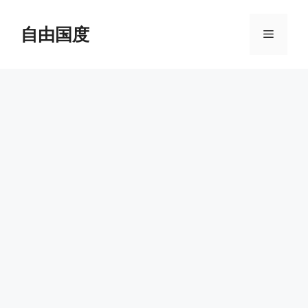
跳
至
自由国度
菜
内
容
单