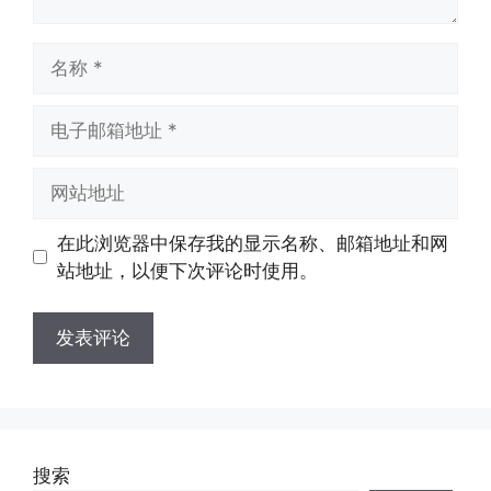
名
称
电
子
邮
网
箱
站
地
地
在此浏览器中保存我的显示名称、邮箱地址和网
址
址
站地址，以便下次评论时使用。
搜索