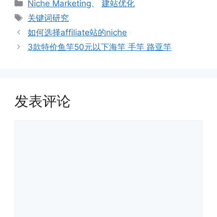
分
Niche Marketing
、
建站优化
类
标
关键词研究
签
如何选择affiliate站的niche
3款特价鱼竿50元以下海竿 手竿 路亚竿
发表评论
评
论