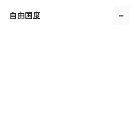
跳
至
自由国度
菜
内
容
单